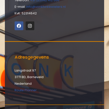
Telefoon:
+31 (0)342 412 066
E-mail:
info@vonktweewielers.nl
KvK: 52314642
Adresgegevens
Langstraat 97
3771 BD, Barneveld
Nederland
Route Planner