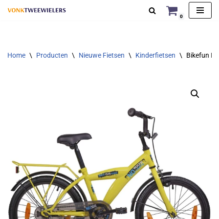
0
Ga
naar
de
Home
\
Producten
\
Nieuwe Fietsen
\
Kinderfietsen
\
Bikefun No
inhoud