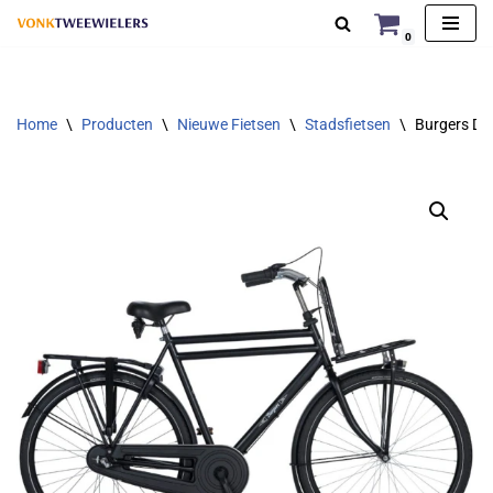
0
Ga
naar
de
Home
\
Producten
\
Nieuwe Fietsen
\
Stadsfietsen
\
Burgers Die
inhoud