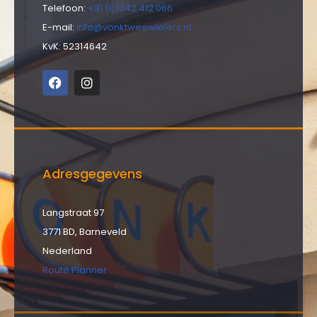
Telefoon:
+31 (0)342 412 066
E-mail:
info@vonktweewielers.nl
KvK: 52314642
Adresgegevens
Langstraat 97
3771 BD, Barneveld
Nederland
Route Planner