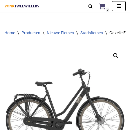
0
Ga
naar
de
Home
\
Producten
\
Nieuwe Fietsen
\
Stadsfietsen
\
Gazelle Es
inhoud