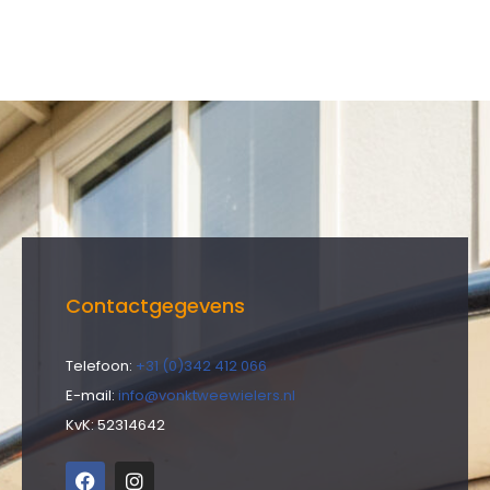
Contactgegevens
Telefoon:
+31 (0)342 412 066
E-mail:
info@vonktweewielers.nl
KvK: 52314642