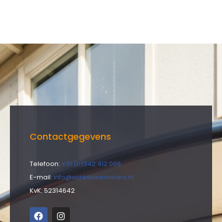
Contactgegevens
Telefoon:
+31 (0)342 412 066
E-mail:
info@vonktweewielers.nl
KvK: 52314642