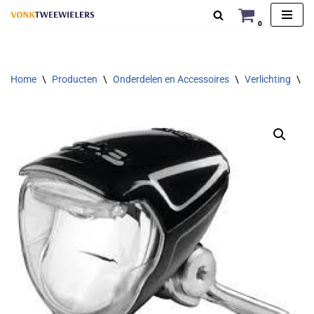
0
Ga
naar
de
Home
\
Producten
\
Onderdelen en Accessoires
\
Verlichting
\
K
inhoud