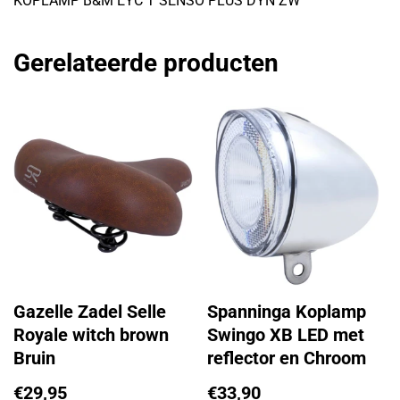
KOPLAMP B&M EYC T SENSO PLUS DYN ZW
Gerelateerde producten
Gazelle Zadel Selle
Spanninga Koplamp
Royale witch brown
Swingo XB LED met
Bruin
reflector en Chroom
€
29,95
€
33,90