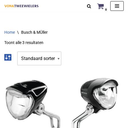
0
Ga
naar
de
Home
\
Busch & MÜller
inhoud
Toont alle 3 resultaten