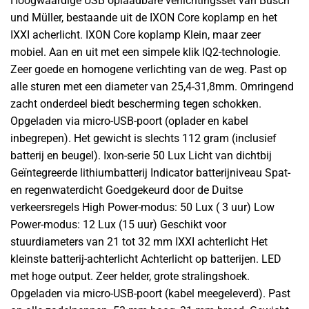
Hoogwaardige USB oplaadbare verlichtingsset van Busch
und Müller, bestaande uit de IXON Core koplamp en het
IXXI acherlicht. IXON Core koplamp Klein, maar zeer
mobiel. Aan en uit met een simpele klik IQ2-technologie.
Zeer goede en homogene verlichting van de weg. Past op
alle sturen met een diameter van 25,4-31,8mm. Omringend
zacht onderdeel biedt bescherming tegen schokken.
Opgeladen via micro-USB-poort (oplader en kabel
inbegrepen). Het gewicht is slechts 112 gram (inclusief
batterij en beugel). Ixon-serie 50 Lux Licht van dichtbij
Geïntegreerde lithiumbatterij Indicator batterijniveau Spat-
en regenwaterdicht Goedgekeurd door de Duitse
verkeersregels High Power-modus: 50 Lux ( 3 uur) Low
Power-modus: 12 Lux (15 uur) Geschikt voor
stuurdiameters van 21 tot 32 mm IXXI achterlicht Het
kleinste batterij-achterlicht Achterlicht op batterijen. LED
met hoge output. Zeer helder, grote stralingshoek.
Opgeladen via micro-USB-poort (kabel meegeleverd). Past