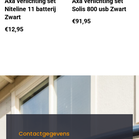
Axa verlichting set
Axa verlichting set
Niteline 11 batterij
Solis 800 usb Zwart
Zwart
€
91,95
€
12,95
Contactgegevens