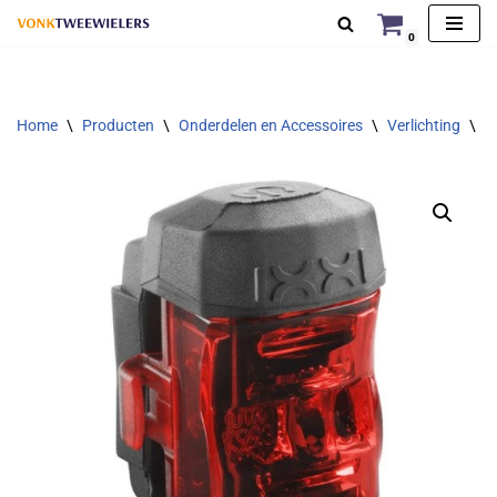
0
Ga
naar
de
Home
\
Producten
\
Onderdelen en Accessoires
\
Verlichting
\
V
inhoud