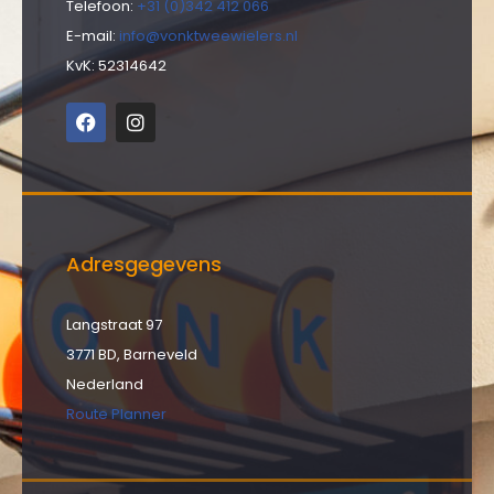
Telefoon:
+31 (0)342 412 066
E-mail:
info@vonktweewielers.nl
KvK: 52314642
Adresgegevens
Langstraat 97
3771 BD, Barneveld
Nederland
Route Planner