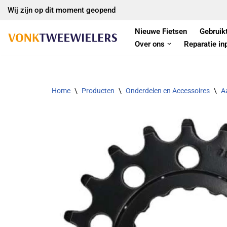
Wij zijn op dit moment geopend
Ga
Nieuwe Fietsen
Gebruik
naar
Over ons
Reparatie in
de
inhoud
Home
\
Producten
\
Onderdelen en Accessoires
\
A