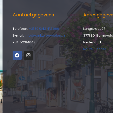
Contactgegevens
Adresgegev
Telefoon:
+31 (0)342 412 066
Langstraat 97
E-mail:
info@vonktweewielers.nl
3771 BD, Barnevel
KvK: 52314642
Nederland
Route Planner