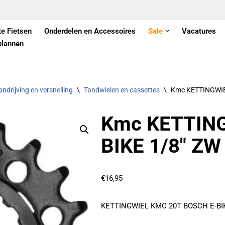
te Fietsen
Onderdelen en Accessoires
Sale
Vacatures
plannen
andrijving en versnelling
\
Tandwielen en cassettes
\
Kmc KETTINGWIEL
Kmc KETTIN
BIKE 1/8″ ZW
€
16,95
KETTINGWIEL KMC 20T BOSCH E-BIK