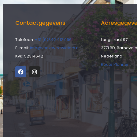
Contactgegevens
Adresgegev
Telefoon:
+31 (0)342 412 066
Langstraat 97
E-mail:
info@vonktweewielers.nl
3771 BD, Barnevel
KvK: 52314642
Nederland
Route Planner