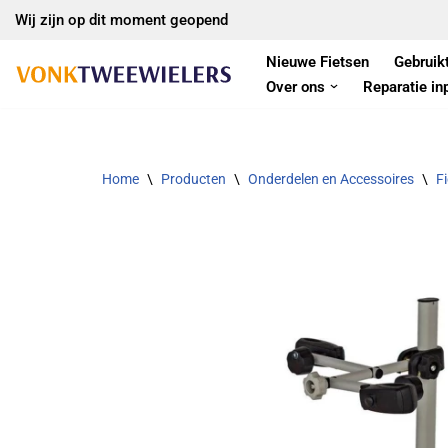
Wij zijn op dit moment geopend
Ga
Nieuwe Fietsen
Gebruik
naar
Over ons
Reparatie in
de
inhoud
Home
\
Producten
\
Onderdelen en Accessoires
\
F