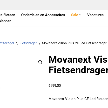
te Fietsen
Onderdelen en Accessoires
Sale
Vacatures
plannen
ietsdrager
\
Fietsdrager
\
Movanext Vision Plus CF Led Fietsendrager
Movanext Vis
Fietsendrage
€
599,00
Movanext Vision Plus CF Led Fietse