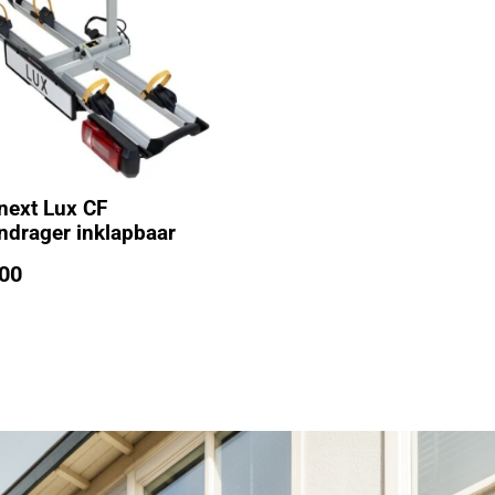
ext Lux CF
endrager inklapbaar
00