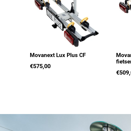
Movanext Lux Plus CF
Movan
fiets
€
575,00
€
509,