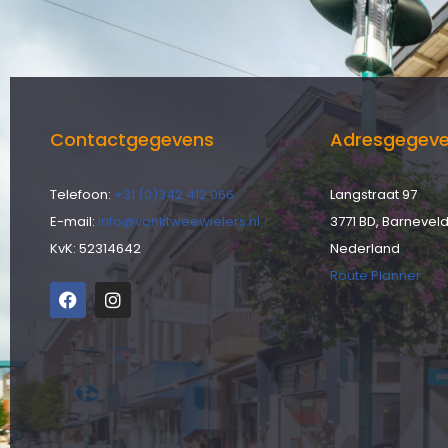
Contactgegevens
Adresgegev
Telefoon:
+31 (0)342 412 066
Langstraat 97
E-mail:
info@vonktweewielers.nl
3771 BD, Barnevel
KvK: 52314642
Nederland
Route Planner