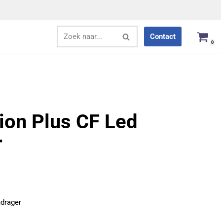
Contact
0
ion Plus CF Led
r
ndrager