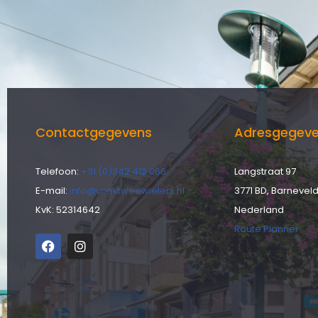
Contactgegevens
Adresgegev
Telefoon:
+31 (0)342 412 066
Langstraat 97
E-mail:
info@vonktweewielers.nl
3771 BD, Barnevel
KvK: 52314642
Nederland
Route Planner