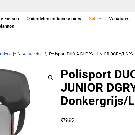
te Fietsen
Onderdelen en Accessoires
Sale
Vacatures
plannen
nderzitje
\
Achterzitje
\
Polisport DUO A GUPPY JUNIOR DGRY/LGRY Do
Polisport D
JUNIOR DGR
Donkergrijs/L
€
79,95