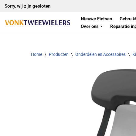
Sorry, wij zijn gesloten
Ga
Nieuwe Fietsen
Gebruik
naar
Over ons
Reparatie in
de
inhoud
Home
\
Producten
\
Onderdelen en Accessoires
\
Ki