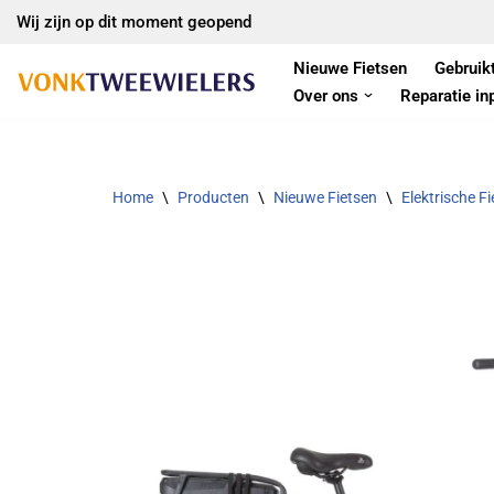
Wij zijn op dit moment geopend
Ga
Nieuwe Fietsen
Gebruik
naar
Over ons
Reparatie in
de
inhoud
Home
\
Producten
\
Nieuwe Fietsen
\
Elektrische F