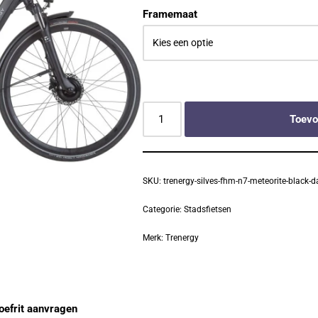
Framemaat
Toevo
SKU:
trenergy-silves-fhm-n7-meteorite-black
Categorie:
Stadsfietsen
Merk:
Trenergy
oefrit aanvragen