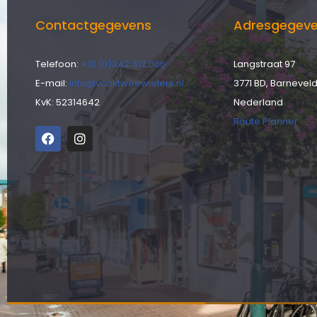
Contactgegevens
Adresgegev
Telefoon:
+31 (0)342 412 066
Langstraat 97
E-mail:
info@vonktweewielers.nl
3771 BD, Barnevel
KvK: 52314642
Nederland
Route Planner