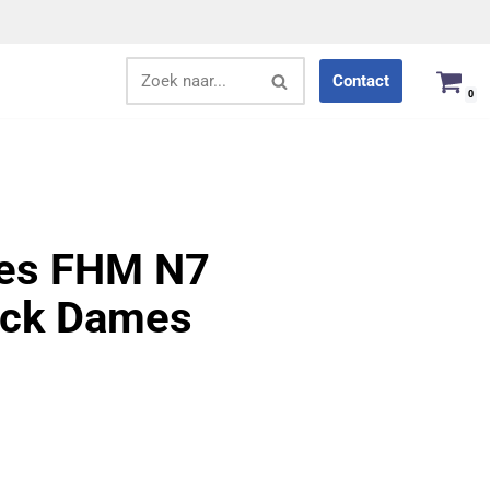
Contact
0
ves FHM N7
ack Dames