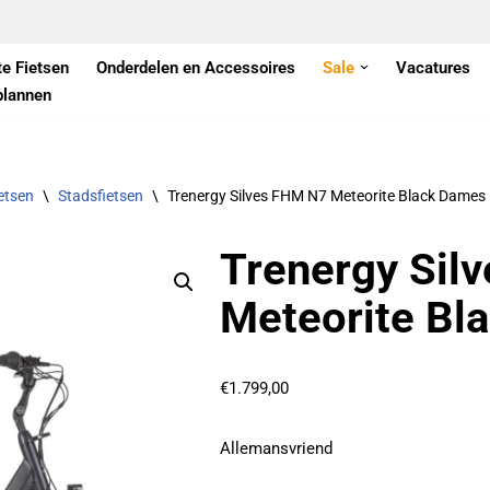
te Fietsen
Onderdelen en Accessoires
Sale
Vacatures
plannen
ietsen
\
Stadsfietsen
\
Trenergy Silves FHM N7 Meteorite Black Dames
Trenergy Sil
Meteorite Bl
€
1.799,00
Allemansvriend