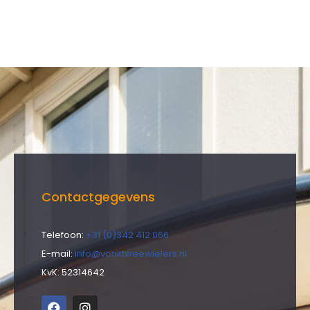
Contactgegevens
Telefoon:
+31 (0)342 412 066
E-mail:
info@vonktweewielers.nl
KvK: 52314642