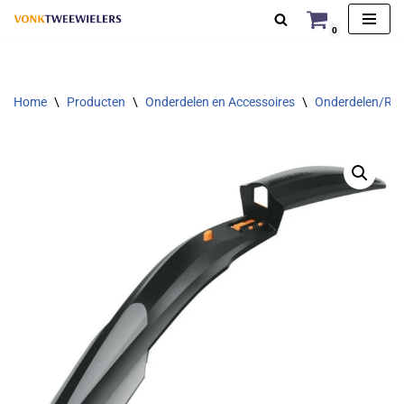
0
Ga
naar
de
Home
\
Producten
\
Onderdelen en Accessoires
\
Onderdelen/Rep
inhoud